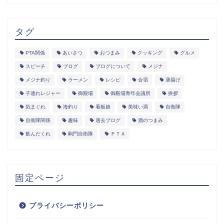
タグ
PTA関係
あいさつ
おつまみ
クッキング
グルメ
スピーチ
ブログ
ブログについて
メジナ
メジナ釣り
ラーメン
レシピ
合宿
唐揚げ
子連れレジャー
御殿場
御殿場青年会議所
挨拶
気まぐれ
海釣り
看板娘
美味い酒
自衛隊
自衛隊関係
趣味
過去ブログ
酒のつまみ
飲んだくれ
駒門自衛隊
ＰＴＡ
固定ページ
プライバシーポリシー