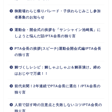
御殿場わらじ祭りパレード・子供わらじみこし参加
者募集のお知らせ
運動会・開会式の挨拶を「サンシャイン池崎風」に
しようと悩んだ話/PTA会長の独り言
PTA会長の挨拶(スピーチ)運動会開会式編/PTA会長
の独り言
鯛づくしレシピ：鯛しゃぶしゃぶ＆鯛茶漬け。締め
はおじやで万歳！！
前代未聞！2年連続でPTA会長に選出！/PTA会長の
独り言
人前で話す時の注意点と失敗しないコツ/PTA会長の
独り言