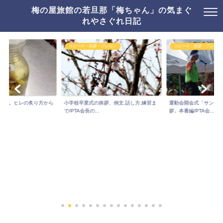
梅の屋旅館の若旦那「梅ちゃん」の気まぐ
れやさぐれ日記
スピーチ・挨拶・プレゼン
スピーチ・挨拶・プレゼン
り方。ヒレの炙り方から
小学校卒業式の挨拶、例文.話し方.練習ま
運動会開会式「サンシ
..
で/PTA会長の...
拶」本番編/PTA会...