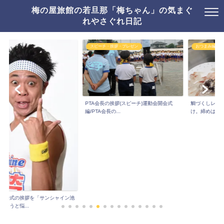
梅の屋旅館の若旦那「梅ちゃん」の気まぐ
れやさぐれ日記
スピーチ・挨拶・プレゼン
おつまみ編
PTA会長の挨拶(スピーチ)運動会開会式
鯛づくしレシピ：鯛し
編/PTA会長の...
け。締めはおじやで...
挨拶を「サンシャイン池
..