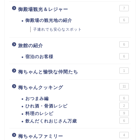
7
御殿場観光＆レジャー
御殿場の観光地の紹介
6
子連れでも安心なスポット
6
旅館の紹介
宿泊のお客様
6
1
梅ちゃんと愉快な仲間たち
11
梅ちゃんクッキング
おつまみ編
6
ひれ酒・骨酒レシピ
2
料理のレシピ
9
飲んだくれおじさん万歳
6
4
梅ちゃんファミリー