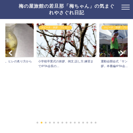
梅の屋旅館の若旦那「梅ちゃん」の気まぐ
れやさぐれ日記
スピーチ・挨拶・プレゼン
スピーチ・挨拶・プレゼン
り方。ヒレの炙り方から
小学校卒業式の挨拶、例文.話し方.練習ま
運動会開会式「サンシ
..
で/PTA会長の...
拶」本番編/PTA会...