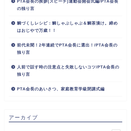
PTA会長の挨拶(スピーチ)運動会開会式編/PTA会長
の独り言
鯛づくしレシピ：鯛しゃぶしゃぶ＆鯛茶漬け。締め
はおじやで万歳！！
前代未聞！2年連続でPTA会長に選出！/PTA会長の
独り言
人前で話す時の注意点と失敗しないコツ/PTA会長の
独り言
PTA会長のあいさつ、家庭教育学級閉講式編
アーカイブ