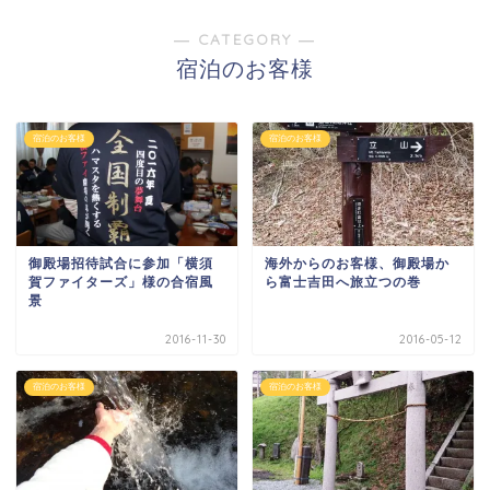
― CATEGORY ―
宿泊のお客様
宿泊のお客様
宿泊のお客様
御殿場招待試合に参加「横須
海外からのお客様、御殿場か
賀ファイターズ」様の合宿風
ら富士吉田へ旅立つの巻
景
2016-11-30
2016-05-12
宿泊のお客様
宿泊のお客様