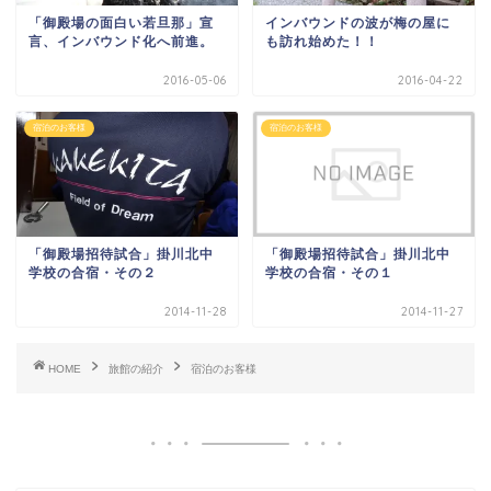
「御殿場の面白い若旦那」宣
インバウンドの波が梅の屋に
言、インバウンド化へ前進。
も訪れ始めた！！
2016-05-06
2016-04-22
宿泊のお客様
宿泊のお客様
「御殿場招待試合」掛川北中
「御殿場招待試合」掛川北中
学校の合宿・その２
学校の合宿・その１
2014-11-28
2014-11-27
HOME
旅館の紹介
宿泊のお客様