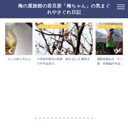
梅の屋旅館の若旦那「梅ちゃん」の気まぐ
れやさぐれ日記
スピーチ・挨拶・プレゼン
スピーチ・挨拶・プレゼン
り方。ヒレの炙り方から
小学校卒業式の挨拶、例文.話し方.練習ま
運動会開会式「サンシ
..
で/PTA会長の...
拶」本番編/PTA会...