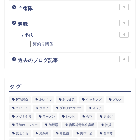
3
自衛隊
4
趣味
釣り
4
海釣り関係
4
過去のブログ記事
タグ
PTA関係
あいさつ
おつまみ
クッキング
グルメ
スピーチ
ブログ
ブログについて
メジナ
メジナ釣り
ラーメン
レシピ
合宿
唐揚げ
子連れレジャー
御殿場
御殿場青年会議所
挨拶
気まぐれ
海釣り
看板娘
美味い酒
自衛隊