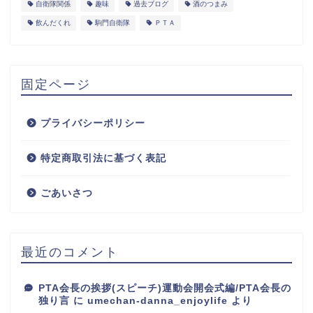
自衛隊関係
趣味
過去ブログ
酒のつまみ
飲んだくれ
駒門自衛隊
ＰＴＡ
固定ページ
プライバシーポリシー
特定商取引法に基づく表記
ごあいさつ
最近のコメント
PTA会長の挨拶(スピーチ)運動会開会式編/PTA会長の
独り言
に
umechan-danna_enjoylife
より