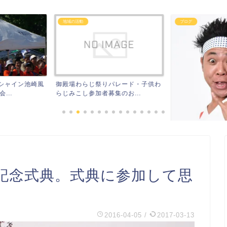
ブログ
スピーチ・挨拶・プレ
パレード・子供わ
PTA会長の挨拶
のお...
会式編/PTA会長の
年記念式典。式典に参加して思
運動会・開会式の挨拶を「サンシャ
イン池崎風」にしようと悩...
2016-04-05
/
2017-03-13