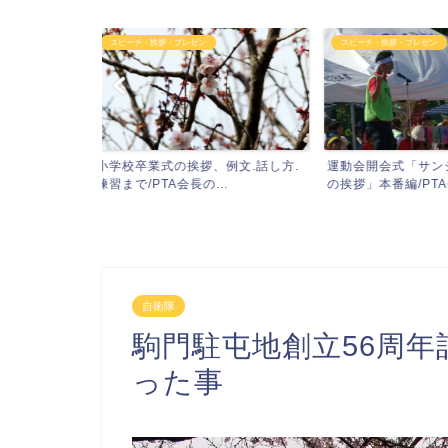
スピーチ・挨拶・プレゼン
地域の活動
例文.話し方.
運動会開会式「サンシャイン池崎風
御殿場わらじ祭り
.
の挨拶」本番編/PTA会...
らじみこし参加者募集
自衛隊
駒門駐屯地創立56周
った事