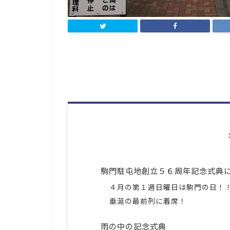
駒門駐屯地創立５６周年記念式典
４月の第１週日曜日は駒門の日！
垂涎の最前列に着席！
雨の中の記念式典