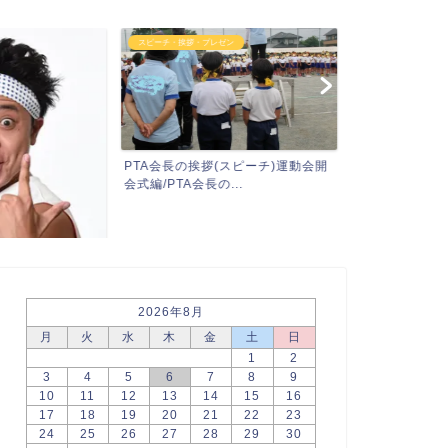
ゼン
おつまみ編
ブログ
(スピーチ)運動会開
鯛づくしレシピ：鯛しゃぶしゃぶ＆
前代未聞！2年
...
鯛茶漬け。締めはおじやで...
出！/PTA会長
2026年8月
月
火
水
木
金
土
日
1
2
3
4
5
6
7
8
9
10
11
12
13
14
15
16
17
18
19
20
21
22
23
24
25
26
27
28
29
30