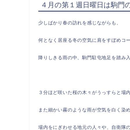
４月の第１週日曜日は駒門
少しばかり春の訪れを感じながらも、
何となく居座る冬の空気に肩をすぼめコ
降りしきる雨の中、駒門駐屯地足を踏み
３分ほど咲いた桜の木々がうっすらと場
また細かい霧のような雨が空気を白く染
場内をにぎわせる地元の人々や、自衛隊