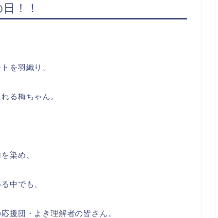
の日！！
ートを羽織り、
入れる梅ちゃん。
内を染め、
める中でも、
の応援団・よき理解者の皆さん。