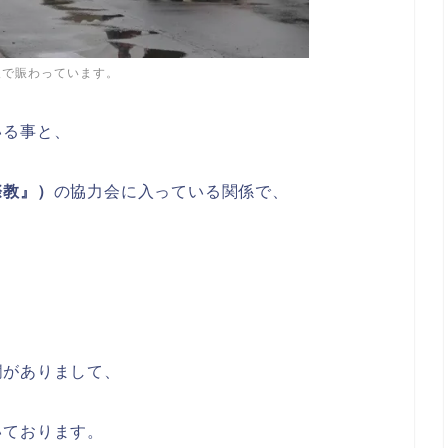
人で賑わっています。
いる事と、
際教』）
の協力会に入っている関係で、
欄がありまして、
いております。