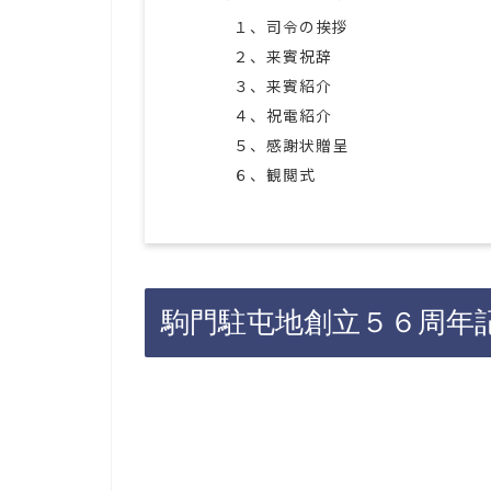
１、司令の挨拶
２、来賓祝辞
３、来賓紹介
４、祝電紹介
５、感謝状贈呈
６、観閲式
駒門駐屯地創立５６周年