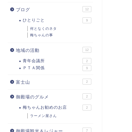
ブログ
12
ひとりごと
9
何となくのネタ
梅ちゃんの事
地域の活動
12
青年会議所
2
ＰＴＡ関係
9
富士山
2
御殿場のグルメ
2
梅ちゃんお勧めのお店
2
ラーメン屋さん
御殿場観光＆レジャー
7